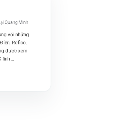
Đại Quang Minh
ùng với những
Điền, Refico,
ũng được xem
ĩnh ...