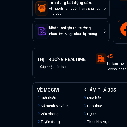
Tìm đúng bất động sản.
AI matching nguồn hàng phù hợp
nhu cầu
Nhận insight thị trường
Phân tích & cập nhật thị trường
+
5
THỊ TRƯỜNG REALTIME
Tin
bán
mới
Cập nhật liên tục
Bcons Plaza
VỀ MOGIVI
KHÁM PHÁ BĐS
Giới thiệu
Mua bán
Sứ mệnh & Giá trị
Cho thuê
Văn phòng
Dự án
Tuyển dụng
Theo khu vực