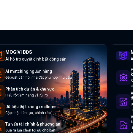
MOGIVI BĐS
M
AI hỗ trợ quyết định bất động sản
A
P
AI matching nguồn hàng
k
Đề xuất căn hộ, nhà đất phù hợp nhu cầu
X
c
Phân tích dự án & khu vực
A
Hiểu rõ tiềm năng và rủi ro
t
Đ
Dữ liệu thị trường realtime
h
Cập nhật liên tục, chính xác
V
k
Tư vấn tài chính & phương án
H
Đưa ra lựa chọn tối ưu cho bạn