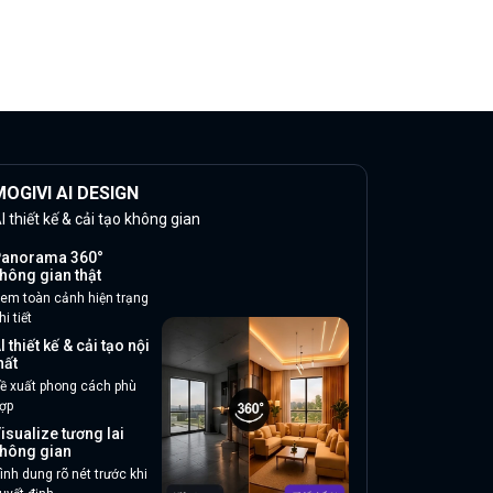
OGIVI AI DESIGN
I thiết kế & cải tạo không gian
anorama 360°
hông gian thật
em toàn cảnh hiện trạng
hi tiết
I thiết kế & cải tạo nội
hất
ề xuất phong cách phù
ợp
isualize tương lai
hông gian
ình dung rõ nét trước khi