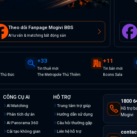
q
Theo dõi Fanpage Mogivi BĐS
AI tư vấn & matching bất động sản
+
33
+
11
Tin
thuê
mới
Tin
bán
mới
 Thủ Đức
The Metropole Thủ Thiêm
Bcons Sala
CÔNG CỤ AI
HỖ TRỢ
1800 6
Al Matching
Trung tâm trợ giúp
Hỗ trợ b
Phân tích dự án
Hướng dẫn sử dụng
Mogivi
AI Panorama 360
Câu hỏi thường gặp
Cải tạo không gian
Liên hệ hỗ trợ
contac