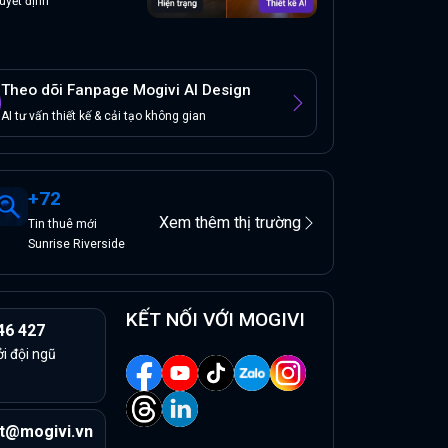
uyết định
Theo dõi Fanpage Mogivi AI Design
AI tư vấn thiết kế & cải tạo không gian
+
72
Xem thêm thị trường
Tin
thuê
mới
Sunrise Riverside
KẾT NỐI VỚI MOGIVI
46 427
ởi đội ngũ
t@mogivi.vn