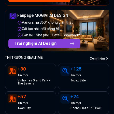
Fanpage MOGIVI AI DESIGN
Panorama 360° không gian thật
Cải tạo nội thất bằng AI
Căn hộ • Nhà phố • Cafe • Showroom
Trải nghiệm AI Design
THỊ TRƯỜNG REALTIME
Xem thêm
+
30
+
125
Tin
mới
Tin
mới
Vinhomes Grand Park -
Topaz Elite
The Beverly
+
57
+
24
Tin
mới
Tin
mới
Akari City
Bcons Plaza Thủ Đức