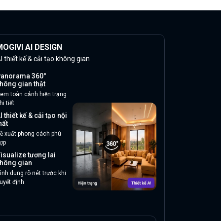
OGIVI AI DESIGN
I thiết kế & cải tạo không gian
anorama 360°
hông gian thật
em toàn cảnh hiện trạng
hi tiết
I thiết kế & cải tạo nội
hất
ề xuất phong cách phù
ợp
isualize tương lai
hông gian
ình dung rõ nét trước khi
uyết định