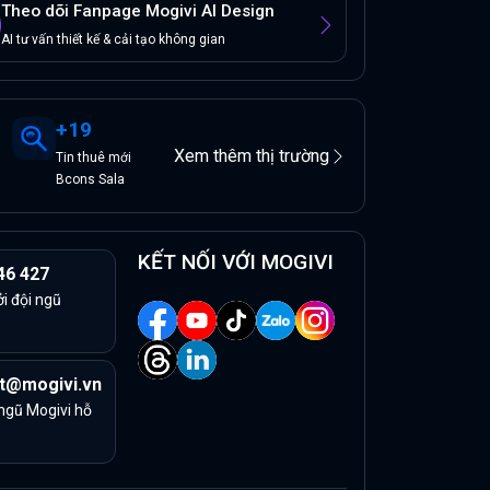
Theo dõi Fanpage Mogivi AI Design
AI tư vấn thiết kế & cải tạo không gian
+
19
Xem thêm thị trường
Tin
thuê
mới
Bcons Sala
KẾT NỐI VỚI MOGIVI
46 427
ởi đội ngũ
t@mogivi.vn
 ngũ Mogivi hỗ