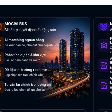
MOGIVI BĐS
M
AI hỗ trợ quyết định bất động sản
A
P
AI matching nguồn hàng
k
Đề xuất căn hộ, nhà đất phù hợp nhu cầu
X
c
Phân tích dự án & khu vực
A
Hiểu rõ tiềm năng và rủi ro
t
Đ
Dữ liệu thị trường realtime
h
Cập nhật liên tục, chính xác
V
k
Tư vấn tài chính & phương án
H
Đưa ra lựa chọn tối ưu cho bạn
q