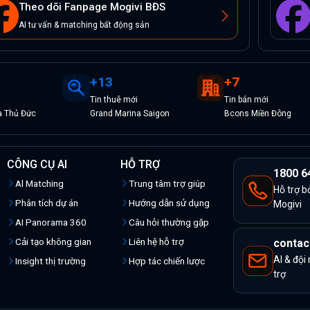
Theo dõi Fanpage Mogivi BĐS
AI tư vấn & matching bất động sản
+
13
+
7
Tin
thuê
mới
Tin
bán
mới
a Thủ Đức
Grand Marina Saigon
Bcons Miền Đông
CÔNG CỤ AI
HỖ TRỢ
1800 6
Al Matching
Trung tâm trợ giúp
Hỗ trợ b
Phân tích dự án
Hướng dẫn sử dụng
Mogivi
AI Panorama 360
Câu hỏi thường gặp
Cải tạo không gian
Liên hệ hỗ trợ
contac
AI & đội
Insight thị trường
Hợp tác chiến lược
trợ