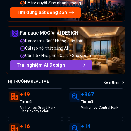
Hỗ trợ quyết định nhanh chóng
Tìm đúng bất động sản
Fanpage MOGIVI AI DESIGN
Panorama 360° không gian thật
Cải tạo nội thất bằng AI
Căn hộ • Nhà phố • Cafe • Showroom
Trải nghiệm AI Design
THỊ TRƯỜNG REALTIME
Xem thêm
+
49
+
867
Tin
mới
Tin
mới
Vinhomes Grand Park -
Vinhomes Central Park
The Beverly Solari
+
16
+
14