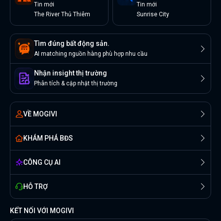
Tin
mới
Tin
mới
The River Thủ Thiêm
Sunrise City
Tìm đúng bất động sản.
AI matching nguồn hàng phù hợp nhu cầu
Nhận insight thị trường
Phân tích & cập nhật thị trường
VỀ MOGIVI
KHÁM PHÁ BĐS
CÔNG CỤ AI
HỖ TRỢ
KẾT NỐI VỚI MOGIVI