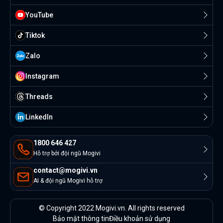
YouTube
Tiktok
Zalo
Instagram
Threads
Linkedln
1800 646 427
Hỗ trợ bởi đội ngũ Mogivi
contact@mogivi.vn
AI & đội ngũ Mogivi hỗ trợ
© Copyright 2022 Mogivi.vn. All rights reserved
Bảo mật thông tin
Điều khoản sử dụng