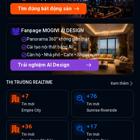
Tìm đúng bất động sản
Fanpage MOGIVI AI DESIGN
Panorama 360° không gian thật
Cải tạo nội thất bằng AI
Căn hộ • Nhà phố • Cafe • Showroom
Trải nghiệm AI Design
THỊ TRƯỜNG REALTIME
Xem thêm
+
7
+
76
Tin
mới
Tin
mới
Empire City
Sunrise Riverside
+
36
+
17
Tin
mới
Tin
mới