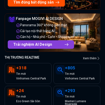
Tìm đúng bất động sản
Fanpage MOGIVI AI DESIGN
Panorama 360° không gian thật
Cải tạo nội thất bằng AI
Căn hộ • Nhà phố • Cafe • Showroom
Trải nghiệm AI Design
THỊ TRƯỜNG REALTIME
Xem thêm
+
318
+
805
Tin
mới
Tin
mới
Vinhomes Central Park
Vinhomes Central Park
+
24
+
293
Tin
mới
Tin
mới
Eco Green Sài Gòn
Masteri Lumiere
Riverside