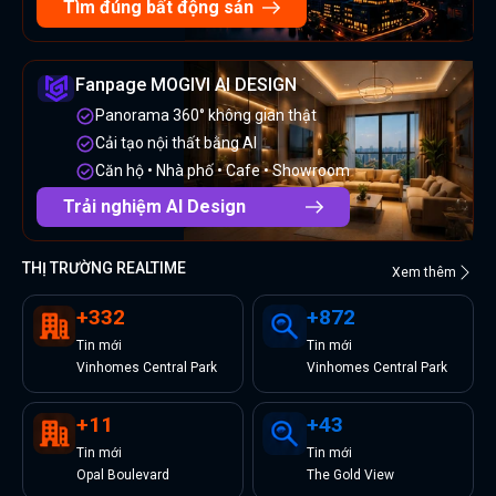
Tìm đúng bất động sản
Fanpage MOGIVI AI DESIGN
Panorama 360° không gian thật
Cải tạo nội thất bằng AI
Căn hộ • Nhà phố • Cafe • Showroom
Trải nghiệm AI Design
THỊ TRƯỜNG REALTIME
Xem thêm
+
332
+
872
Tin
mới
Tin
mới
Vinhomes Central Park
Vinhomes Central Park
+
11
+
43
Tin
mới
Tin
mới
Opal Boulevard
The Gold View