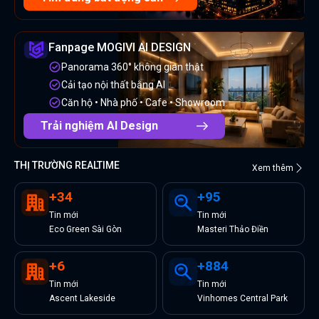
Fanpage MOGIVI AI DESIGN
Panorama 360° không gian thật
Cải tạo nội thất bằng AI
Căn hộ • Nhà phố • Cafe • Showroom
Trải nghiệm AI Design
THỊ TRƯỜNG REALTIME
Xem thêm
+
34
+
95
Tin
mới
Tin
mới
Eco Green Sài Gòn
Masteri Thảo Điền
+
6
+
884
Tin
mới
Tin
mới
Ascent Lakeside
Vinhomes Central Park