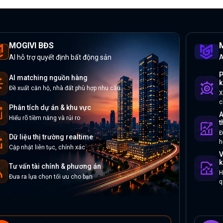
MOGIVI BĐS
M
AI hỗ trợ quyết định bất động sản
A
P
AI matching nguồn hàng
k
Đề xuất căn hộ, nhà đất phù hợp nhu cầu
X
c
Phân tích dự án & khu vực
A
Hiểu rõ tiềm năng và rủi ro
t
Đ
Dữ liệu thị trường realtime
h
Cập nhật liên tục, chính xác
V
k
Tư vấn tài chính & phương án
H
Đưa ra lựa chọn tối ưu cho bạn
q