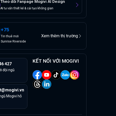
Theo dõi Fanpage Mogivi AI Design
AI tư vấn thiết kế & cải tạo không gian
+
75
Xem thêm thị trường
Tin
thuê
mới
Sunrise Riverside
KẾT NỐI VỚI MOGIVI
46 427
ởi đội ngũ
t@mogivi.vn
 ngũ Mogivi hỗ