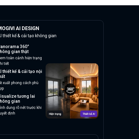
OGIVI AI DESIGN
I thiết kế & cải tạo không gian
anorama 360°
hông gian thật
em toàn cảnh hiện trạng
hi tiết
I thiết kế & cải tạo nội
hất
ề xuất phong cách phù
ợp
isualize tương lai
hông gian
ình dung rõ nét trước khi
uyết định