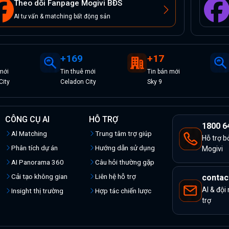
Theo dõi Fanpage Mogivi BĐS
AI tư vấn & matching bất động sản
+
169
+
17
mới
Tin
thuê
mới
Tin
bán
mới
City
Celadon City
Sky 9
CÔNG CỤ AI
HỖ TRỢ
1800 6
Al Matching
Trung tâm trợ giúp
Hỗ trợ b
Phân tích dự án
Hướng dẫn sử dụng
Mogivi
AI Panorama 360
Câu hỏi thường gặp
Cải tạo không gian
Liên hệ hỗ trợ
contac
AI & đội
Insight thị trường
Hợp tác chiến lược
trợ