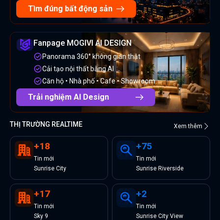
Tìm đúng bất động sản
Fanpage MOGIVI AI DESIGN
Panorama 360° không gian thật
Cải tạo nội thất bằng AI
Căn hộ • Nhà phố • Cafe • Showroom
Trải nghiệm AI Design
THỊ TRƯỜNG REALTIME
Xem thêm
+
18
+
75
Tin
mới
Tin
mới
Sunrise City
Sunrise Riverside
+
17
+
2
Tin
mới
Tin
mới
Sky 9
Sunrise City View