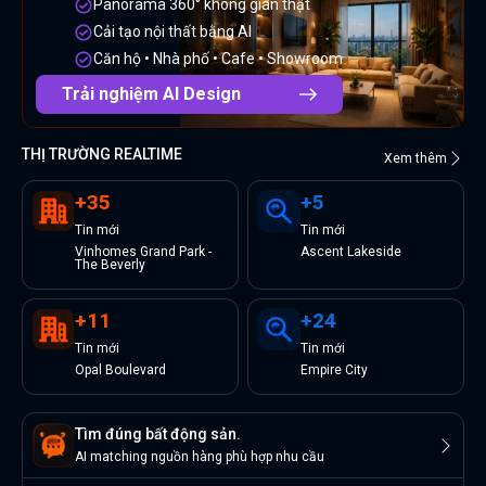
Panorama 360° không gian thật
Cải tạo nội thất bằng AI
Căn hộ • Nhà phố • Cafe • Showroom
Trải nghiệm AI Design
THỊ TRƯỜNG REALTIME
Xem thêm
+
35
+
5
Tin
mới
Tin
mới
Vinhomes Grand Park -
Ascent Lakeside
The Beverly
+
11
+
24
Tin
mới
Tin
mới
Opal Boulevard
Empire City
Tìm đúng bất động sản.
AI matching nguồn hàng phù hợp nhu cầu