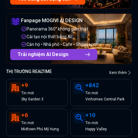
Fanpage MOGIVI AI DESIGN
Panorama 360° không gian thật
Cải tạo nội thất bằng AI
Căn hộ • Nhà phố • Cafe • Showroom
Trải nghiệm AI Design
THỊ TRƯỜNG REALTIME
Xem thêm
+
9
+
842
Tin
mới
Tin
mới
Sky Garden 3
Vinhomes Central Park
+
6
+
10
Tin
mới
Tin
mới
Midtown Phú Mỹ Hưng
Happy Valley