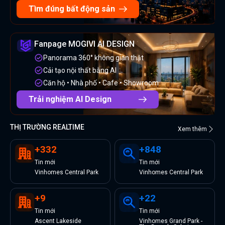
Tìm đúng bất động sản
Fanpage MOGIVI AI DESIGN
Panorama 360° không gian thật
Cải tạo nội thất bằng AI
Căn hộ • Nhà phố • Cafe • Showroom
Trải nghiệm AI Design
THỊ TRƯỜNG REALTIME
Xem thêm
+
332
+
848
Tin
mới
Tin
mới
Vinhomes Central Park
Vinhomes Central Park
+
9
+
22
Tin
mới
Tin
mới
Ascent Lakeside
Vinhomes Grand Park -