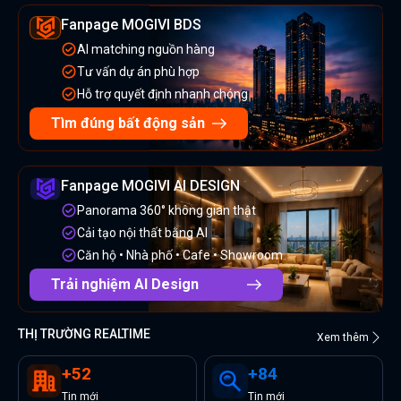
Fanpage MOGIVI BDS
AI matching nguồn hàng
Tư vấn dự án phù hợp
Hỗ trợ quyết định nhanh chóng
Tìm đúng bất động sản
Fanpage MOGIVI AI DESIGN
Panorama 360° không gian thật
Cải tạo nội thất bằng AI
Căn hộ • Nhà phố • Cafe • Showroom
Trải nghiệm AI Design
THỊ TRƯỜNG REALTIME
Xem thêm
+
52
+
84
Tin
mới
Tin
mới