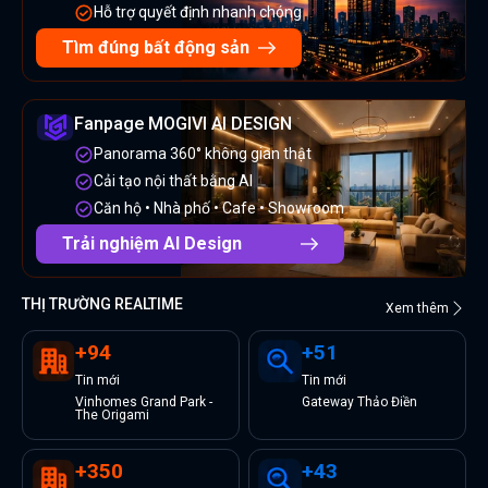
Hỗ trợ quyết định nhanh chóng
Tìm đúng bất động sản
Fanpage MOGIVI AI DESIGN
Panorama 360° không gian thật
Cải tạo nội thất bằng AI
Căn hộ • Nhà phố • Cafe • Showroom
Trải nghiệm AI Design
THỊ TRƯỜNG REALTIME
Xem thêm
+
94
+
51
Tin
mới
Tin
mới
Vinhomes Grand Park -
Gateway Thảo Điền
The Origami
+
350
+
43