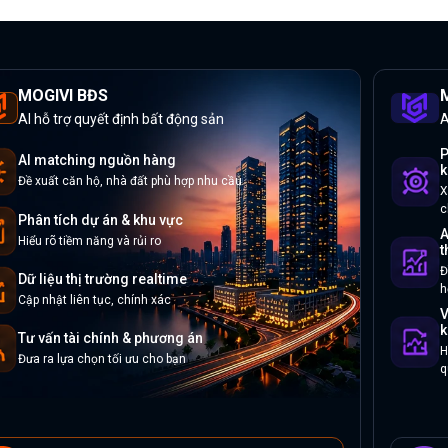
MOGIVI BĐS
M
AI hỗ trợ quyết định bất động sản
A
P
AI matching nguồn hàng
k
Đề xuất căn hộ, nhà đất phù hợp nhu cầu
X
c
Phân tích dự án & khu vực
A
Hiểu rõ tiềm năng và rủi ro
t
Đ
Dữ liệu thị trường realtime
h
Cập nhật liên tục, chính xác
V
k
Tư vấn tài chính & phương án
H
Đưa ra lựa chọn tối ưu cho bạn
q