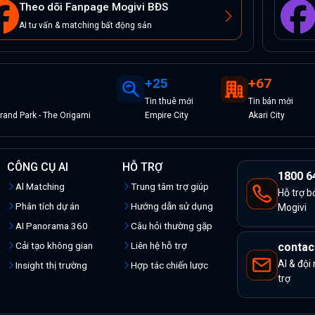
Theo dõi Fanpage Mogivi BĐS
AI tư vấn & matching bất động sản
+
25
+
67
Tin
thuê
mới
Tin
bán
mới
and Park - The Origami
Empire City
Akari City
CÔNG CỤ AI
HỖ TRỢ
1800 6
Al Matching
Trung tâm trợ giúp
Hỗ trợ b
Phân tích dự án
Hướng dẫn sử dụng
Mogivi
AI Panorama 360
Câu hỏi thường gặp
Cải tạo không gian
Liên hệ hỗ trợ
contac
AI & đội
Insight thị trường
Hợp tác chiến lược
trợ