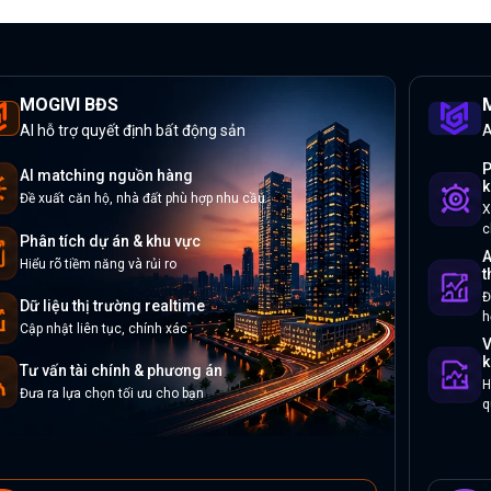
MOGIVI BĐS
M
AI hỗ trợ quyết định bất động sản
A
P
AI matching nguồn hàng
k
Đề xuất căn hộ, nhà đất phù hợp nhu cầu
X
c
Phân tích dự án & khu vực
A
Hiểu rõ tiềm năng và rủi ro
t
Đ
Dữ liệu thị trường realtime
h
Cập nhật liên tục, chính xác
V
k
Tư vấn tài chính & phương án
H
Đưa ra lựa chọn tối ưu cho bạn
q