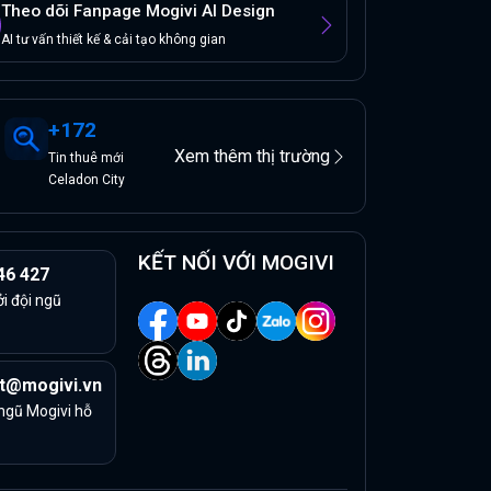
Theo dõi Fanpage Mogivi AI Design
AI tư vấn thiết kế & cải tạo không gian
+
172
Xem thêm thị trường
Tin
thuê
mới
Celadon City
KẾT NỐI VỚI MOGIVI
46 427
ởi đội ngũ
t@mogivi.vn
 ngũ Mogivi hỗ