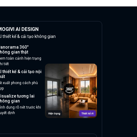
OGIVI AI DESIGN
I thiết kế & cải tạo không gian
anorama 360°
hông gian thật
em toàn cảnh hiện trạng
hi tiết
I thiết kế & cải tạo nội
hất
ề xuất phong cách phù
ợp
isualize tương lai
hông gian
ình dung rõ nét trước khi
uyết định