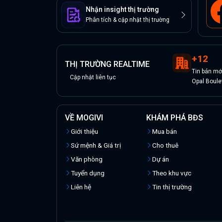
Nhận insight thị trường
Phân tích & cập nhật thị trường
+
12
THỊ TRƯỜNG REALTIME
Tin
bán
mớ
Cập nhật liên tục
Opal Boule
VỀ MOGIVI
KHÁM PHÁ BĐS
Giới thiệu
Mua bán
Sứ mệnh & Giá trị
Cho thuê
Văn phòng
Dự án
Tuyển dụng
Theo khu vực
Liên hệ
Tin thị trường