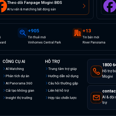
Theo dõi Fanpage Mogivi BĐS
AI tư vấn & matching bất động sản
+
905
+
13
i
Tin
thuê
mới
Tin
bán
mới
vard
Vinhomes Central Park
River Panorama
CÔNG CỤ AI
HỖ TRỢ
1800 6
Al Matching
Trung tâm trợ giúp
Hỗ trợ b
Phân tích dự án
Hướng dẫn sử dụng
Mogivi
AI Panorama 360
Câu hỏi thường gặp
Cải tạo không gian
Liên hệ hỗ trợ
contac
AI & đội
Insight thị trường
Hợp tác chiến lược
trợ