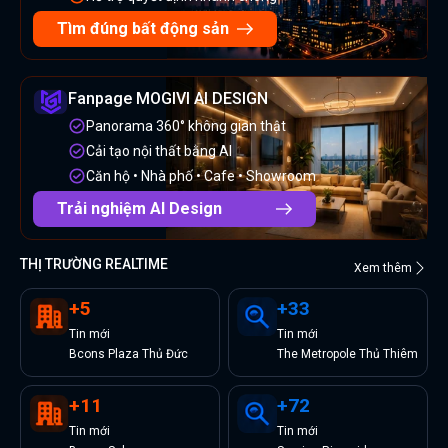
Tìm đúng bất động sản
Fanpage MOGIVI AI DESIGN
Panorama 360° không gian thật
Cải tạo nội thất bằng AI
Căn hộ • Nhà phố • Cafe • Showroom
Trải nghiệm AI Design
THỊ TRƯỜNG REALTIME
Xem thêm
+
5
+
33
Tin
mới
Tin
mới
Bcons Plaza Thủ Đức
The Metropole Thủ Thiêm
+
11
+
72
Tin
mới
Tin
mới