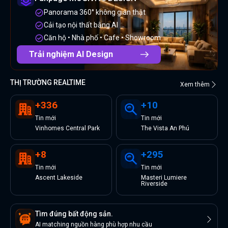
Panorama 360° không gian thật
Cải tạo nội thất bằng AI
Căn hộ • Nhà phố • Cafe • Showroom
Trải nghiệm AI Design
THỊ TRƯỜNG REALTIME
Xem thêm
+
336
+
10
Tin
mới
Tin
mới
Vinhomes Central Park
The Vista An Phú
+
8
+
295
Tin
mới
Tin
mới
Ascent Lakeside
Masteri Lumiere
Riverside
Tìm đúng bất động sản.
AI matching nguồn hàng phù hợp nhu cầu