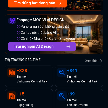
Tìm đúng bất động sản
Fanpage MOGIVI AI DESIGN
Panorama 360° không gian thật
Cải tạo nội thất bằng AI
Căn hộ • Nhà phố • Cafe • Showroom
Trải nghiệm AI Design
THỊ TRƯỜNG REALTIME
Xem thêm
+
323
+
841
Tin
mới
Tin
mới
Vinhomes Central Park
Vinhomes Central Park
+
15
+
69
Tin
mới
Tin
mới
Happy Valley
The Sun Avenue