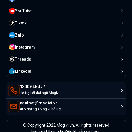
YouTube
Tiktok
Zalo
Instagram
Threads
Linkedln
1800 646 427
Hỗ trợ bởi đội ngũ Mogivi
contact@mogivi.vn
AI & đội ngũ Mogivi hỗ trợ
© Copyright 2022 Mogivi.vn. All rights reserved
Bảo mật thông tin
Điều khoản sử dụng