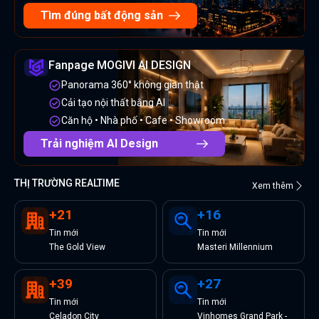
Tìm đúng bất động sản
Fanpage MOGIVI AI DESIGN
Panorama 360° không gian thật
Cải tạo nội thất bằng AI
Căn hộ • Nhà phố • Cafe • Showroom
Trải nghiệm AI Design
THỊ TRƯỜNG REALTIME
Xem thêm
+
21
+
16
Tin
mới
Tin
mới
The Gold View
Masteri Millennium
+
39
+
27
Tin
mới
Tin
mới
Celadon City
Vinhomes Grand Park -