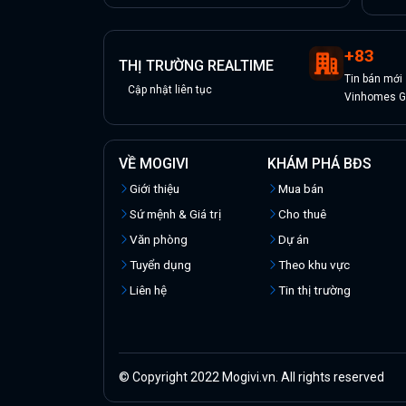
+
83
THỊ TRƯỜNG REALTIME
Tin
bán
mới
Cập nhật liên tục
Vinhomes Gr
VỀ MOGIVI
KHÁM PHÁ BĐS
Giới thiệu
Mua bán
Sứ mệnh & Giá trị
Cho thuê
Văn phòng
Dự án
Tuyển dụng
Theo khu vực
Liên hệ
Tin thị trường
© Copyright 2022 Mogivi.vn. All rights reserved