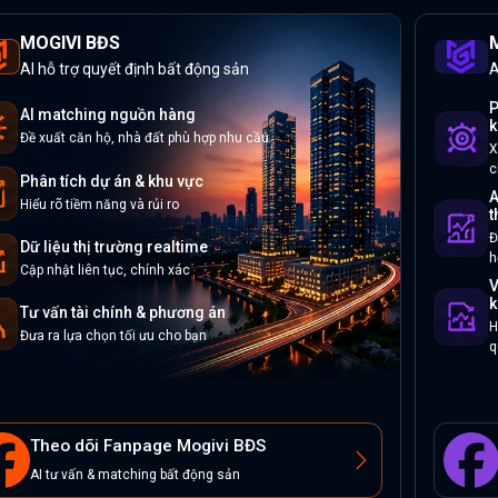
MOGIVI BĐS
M
AI hỗ trợ quyết định bất động sản
A
P
AI matching nguồn hàng
k
Đề xuất căn hộ, nhà đất phù hợp nhu cầu
X
c
Phân tích dự án & khu vực
A
Hiểu rõ tiềm năng và rủi ro
t
Đ
Dữ liệu thị trường realtime
h
Cập nhật liên tục, chính xác
V
k
Tư vấn tài chính & phương án
H
Đưa ra lựa chọn tối ưu cho bạn
q
Theo dõi Fanpage Mogivi BĐS
AI tư vấn & matching bất động sản