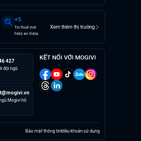
+
5
Xem thêm thị trường
Tin
thuê
mới
Feliz en Vista
KẾT NỐI VỚI MOGIVI
46 427
ởi đội ngũ
t@mogivi.vn
 ngũ Mogivi hỗ
Bảo mật thông tin
Điều khoản sử dụng