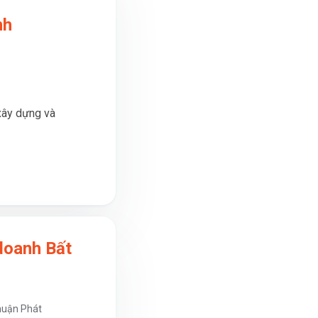
nh
xây dựng và
doanh Bất
huận Phát