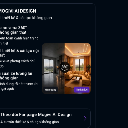
OGIVI AI DESIGN
I thiết kế & cải tạo không gian
anorama 360°
hông gian thật
em toàn cảnh hiện trạng
hi tiết
I thiết kế & cải tạo nội
hất
ề xuất phong cách phù
ợp
isualize tương lai
hông gian
ình dung rõ nét trước khi
uyết định
Theo dõi Fanpage Mogivi AI Design
AI tư vấn thiết kế & cải tạo không gian