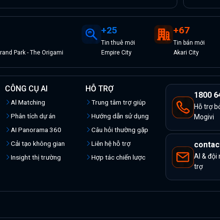
+
25
+
67
Tin
thuê
mới
Tin
bán
mới
and Park - The Origami
Empire City
Akari City
CÔNG CỤ AI
HỖ TRỢ
1800 6
Al Matching
Trung tâm trợ giúp
Hỗ trợ b
Phân tích dự án
Hướng dẫn sử dụng
Mogivi
AI Panorama 360
Câu hỏi thường gặp
Cải tạo không gian
Liên hệ hỗ trợ
contac
AI & đội
Insight thị trường
Hợp tác chiến lược
trợ