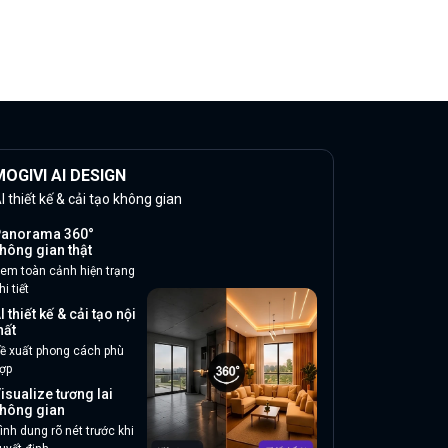
OGIVI AI DESIGN
I thiết kế & cải tạo không gian
anorama 360°
hông gian thật
em toàn cảnh hiện trạng
hi tiết
I thiết kế & cải tạo nội
hất
ề xuất phong cách phù
ợp
isualize tương lai
hông gian
ình dung rõ nét trước khi