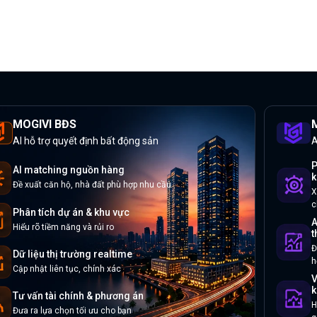
MOGIVI BĐS
M
AI hỗ trợ quyết định bất động sản
A
P
AI matching nguồn hàng
k
Đề xuất căn hộ, nhà đất phù hợp nhu cầu
X
c
Phân tích dự án & khu vực
A
Hiểu rõ tiềm năng và rủi ro
t
Đ
Dữ liệu thị trường realtime
h
Cập nhật liên tục, chính xác
V
k
Tư vấn tài chính & phương án
H
Đưa ra lựa chọn tối ưu cho bạn