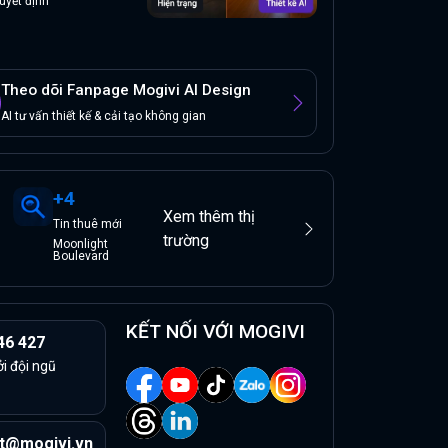
uyết định
Theo dõi Fanpage Mogivi AI Design
AI tư vấn thiết kế & cải tạo không gian
+
4
Xem thêm thị
Tin
thuê
mới
trường
Moonlight
Boulevard
KẾT NỐI VỚI MOGIVI
46 427
ởi đội ngũ
t@mogivi.vn