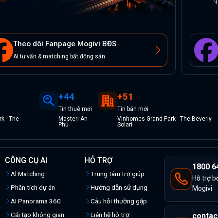
q
Theo dõi Fanpage Mogivi BĐS
AI tư vấn & matching bất động sản
+
44
+
51
Tin
thuê
mới
Tin
bán
mới
k - The
Masteri An
Vinhomes Grand Park - The Beverly
Phú
Solari
CÔNG CỤ AI
HỖ TRỢ
1800 6
Al Matching
Trung tâm trợ giúp
Hỗ trợ b
Phân tích dự án
Hướng dẫn sử dụng
Mogivi
AI Panorama 360
Câu hỏi thường gặp
Cải tạo không gian
Liên hệ hỗ trợ
contac