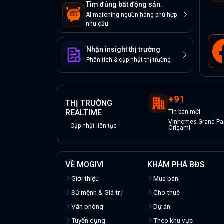
Tìm đúng bất động sản.
AI matching nguồn hàng phù hợp
nhu cầu
Nhận insight thị trường
Phân tích & cập nhật thị trường
+
91
THỊ TRƯỜNG
REALTIME
Tin
bán
mới
Vinhomes Grand Par
Cập nhật liên tục
Origami
VỀ MOGIVI
KHÁM PHÁ BĐS
Giới thiệu
Mua bán
Sứ mệnh & Giá trị
Cho thuê
Văn phòng
Dự án
Tuyển dụng
Theo khu vực