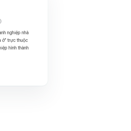
)
anh nghiệp nhà
à ở" trực thuộc
iệp hình thành