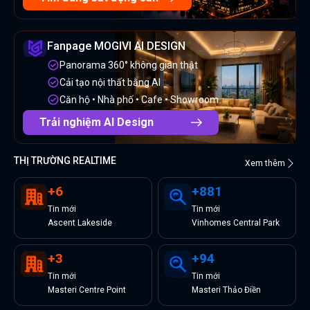
Fanpage MOGIVI AI DESIGN
Panorama 360° không gian thật
Cải tạo nội thất bằng AI
Căn hộ • Nhà phố • Cafe • Showroom
Trải nghiệm AI Design
THỊ TRƯỜNG REALTIME
Xem thêm
+
6
+
881
Tin
mới
Tin
mới
Ascent Lakeside
Vinhomes Central Park
+
3
+
94
Tin
mới
Tin
mới
Masteri Centre Point
Masteri Thảo Điền