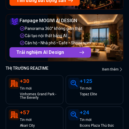
Tìm đúng bất động sản
Fanpage MOGIVI AI DESIGN
Panorama 360° không gian thật
Cải tạo nội thất bằng AI
Căn hộ • Nhà phố • Cafe • Showroom
Trải nghiệm AI Design
THỊ TRƯỜNG REALTIME
Xem thêm
+
30
+
125
Tin
mới
Tin
mới
Vinhomes Grand Park -
Topaz Elite
The Beverly
+
57
+
24
Tin
mới
Tin
mới
Akari City
Bcons Plaza Thủ Đức