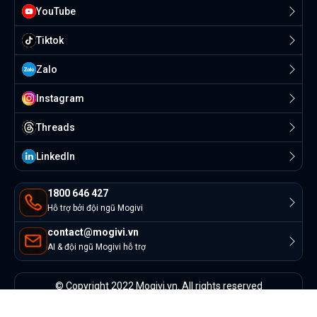
YouTube
Tiktok
Zalo
Instagram
Threads
Linkedln
1800 646 427
Hỗ trợ bởi đội ngũ Mogivi
contact@mogivi.vn
AI & đội ngũ Mogivi hỗ trợ
© Copyright 2022 Mogivi.vn. All rights reserved
Bảo mật thông tin
Điều khoản sử dụng