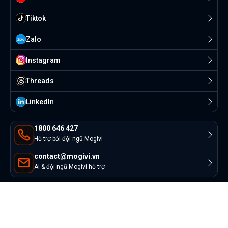
Tiktok
Zalo
Instagram
Threads
Linkedln
1800 646 427
Hỗ trợ bởi đội ngũ Mogivi
contact@mogivi.vn
AI & đội ngũ Mogivi hỗ trợ
© Copyright 2022 Mogivi.vn. All rights reserved
Bảo mật thông tin
Điều khoản sử dụng