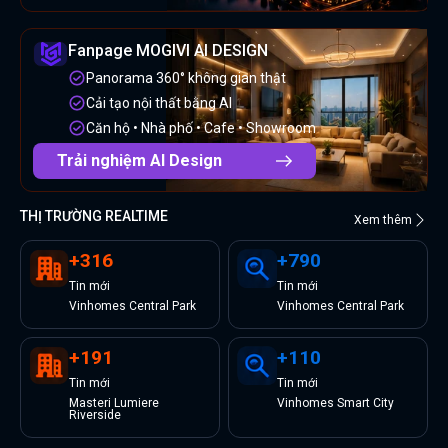
Fanpage MOGIVI AI DESIGN
Panorama 360° không gian thật
Cải tạo nội thất bằng AI
Căn hộ • Nhà phố • Cafe • Showroom
Trải nghiệm AI Design
THỊ TRƯỜNG REALTIME
Xem thêm
+
316
+
790
Tin
mới
Tin
mới
Vinhomes Central Park
Vinhomes Central Park
+
191
+
110
Tin
mới
Tin
mới
Masteri Lumiere
Vinhomes Smart City
Riverside