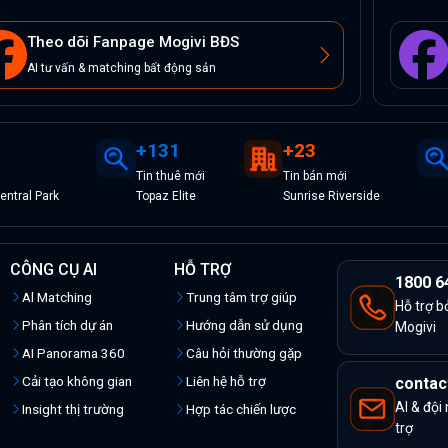
Theo dõi Fanpage Mogivi BĐS
AI tư vấn & matching bất động sản
+
131
+
23
Tin
thuê
mới
Tin
bán
mới
ntral Park
Topaz Elite
Sunrise Riverside
CÔNG CỤ AI
HỖ TRỢ
1800 6
Al Matching
Trung tâm trợ giúp
Hỗ trợ b
Phân tích dự án
Hướng dẫn sử dụng
Mogivi
AI Panorama 360
Câu hỏi thường gặp
Cải tạo không gian
Liên hệ hỗ trợ
contac
AI & đội
Insight thị trường
Hợp tác chiến lược
trợ