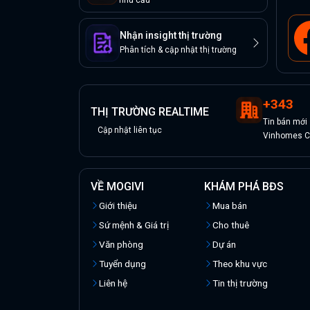
nhu cầu
Nhận insight thị trường
Phân tích & cập nhật thị trường
+
343
THỊ TRƯỜNG REALTIME
Tin
bán
mới
Cập nhật liên tục
Vinhomes Ce
VỀ MOGIVI
KHÁM PHÁ BĐS
Giới thiệu
Mua bán
Sứ mệnh & Giá trị
Cho thuê
Văn phòng
Dự án
Tuyển dụng
Theo khu vực
Liên hệ
Tin thị trường