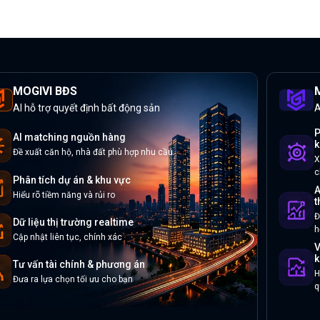
MOGIVI BĐS
M
AI hỗ trợ quyết định bất động sản
A
P
AI matching nguồn hàng
k
Đề xuất căn hộ, nhà đất phù hợp nhu cầu
X
c
Phân tích dự án & khu vực
A
Hiểu rõ tiềm năng và rủi ro
t
Đ
Dữ liệu thị trường realtime
h
Cập nhật liên tục, chính xác
V
k
Tư vấn tài chính & phương án
H
Đưa ra lựa chọn tối ưu cho bạn
q