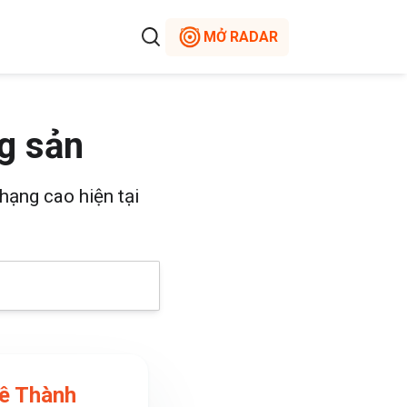
MỞ RADAR
g sản
hạng cao hiện tại
ê Thành