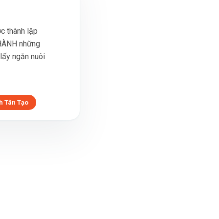
c thành lập
HÀNH những
 lấy ngắn nuôi
h Tân Tạo