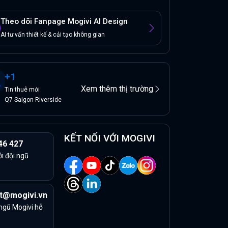
Theo dõi Fanpage Mogivi AI Design
AI tư vấn thiết kế & cải tạo không gian
+
1
Xem thêm thị trường
Tin
thuê
mới
Q7 Saigon Riverside
KẾT NỐI VỚI MOGIVI
46 427
ởi đội ngũ
t@mogivi.vn
 ngũ Mogivi hỗ