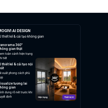
OGIVI AI DESIGN
I thiết kế & cải tạo không gian
anorama 360°
hông gian thật
em toàn cảnh hiện trạng
hi tiết
I thiết kế & cải tạo nội
hất
ề xuất phong cách phù
ợp
isualize tương lai
hông gian
ình dung rõ nét trước khi
uyết định