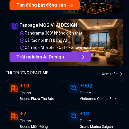
Tìm đúng bất động sản
Fanpage MOGIVI AI DESIGN
Panorama 360° không gian thật
Cải tạo nội thất bằng AI
Căn hộ • Nhà phố • Cafe • Showroom
Trải nghiệm AI Design
THỊ TRƯỜNG REALTIME
Xem thêm
+
10
+
902
Tin
mới
Tin
mới
Bcons Plaza Thủ Đức
Vinhomes Central Park
+
7
+
13
Tin
mới
Tin
mới
Bcons Miền Đông
Grand Marina Saigon