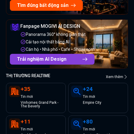
Tìm đúng bất động sản
Fanpage MOGIVI AI DESIGN
Panorama 360° không gian thật
Cải tạo nội thất bằng AI
Căn hộ • Nhà phố • Cafe • Showroom
Trải nghiệm AI Design
THỊ TRƯỜNG REALTIME
Xem thêm
+
35
+
24
Tin
mới
Tin
mới
Vinhomes Grand Park -
Empire City
The Beverly
+
11
+
80
Tin
mới
Tin
mới