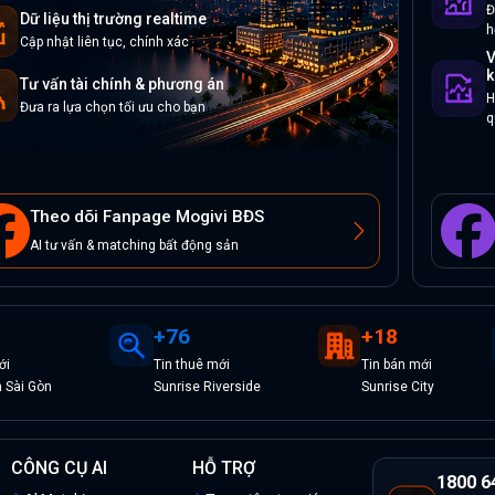
Đ
Dữ liệu thị trường realtime
h
Cập nhật liên tục, chính xác
V
k
Tư vấn tài chính & phương án
H
Đưa ra lựa chọn tối ưu cho bạn
q
Theo dõi Fanpage Mogivi BĐS
AI tư vấn & matching bất động sản
+
76
+
18
ới
Tin
thuê
mới
Tin
bán
mới
 Sài Gòn
Sunrise Riverside
Sunrise City
CÔNG CỤ AI
HỖ TRỢ
1800 6