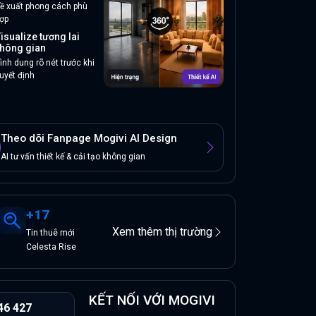
ề xuất phong cách phù
ợp
isualize tương lai
hông gian
ình dung rõ nét trước khi
uyết định
Theo dõi Fanpage Mogivi AI Design
AI tư vấn thiết kế & cải tạo không gian
+
17
Xem thêm thị trường
Tin
thuê
mới
Celesta Rise
KẾT NỐI VỚI MOGIVI
46 427