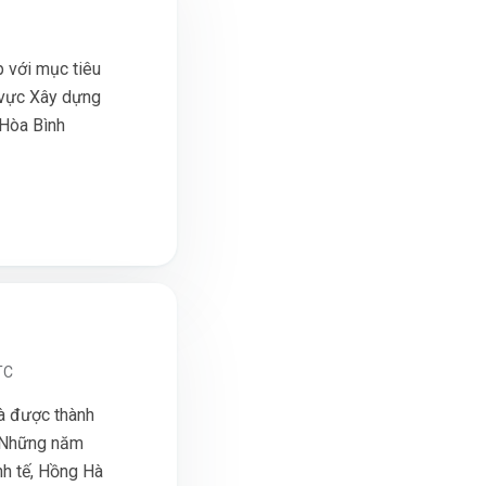
 với mục tiêu
h vực Xây dựng
 Hòa Bình
TC
à được thành
. Những năm
nh tế, Hồng Hà