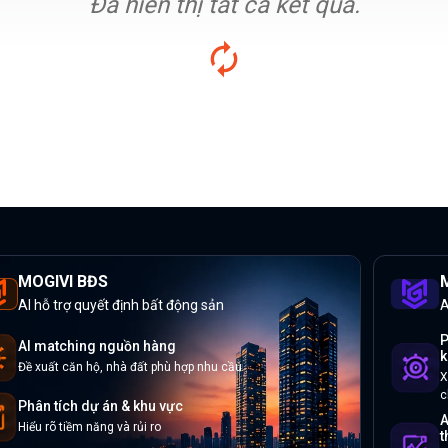
Đã hiển thị tất cả kết quả.
MOGIVI BĐS
M
AI hỗ trợ quyết định bất động sản
A
P
AI matching nguồn hàng
k
Đề xuất căn hộ, nhà đất phù hợp nhu cầu
X
c
Phân tích dự án & khu vực
A
Hiểu rõ tiềm năng và rủi ro
t