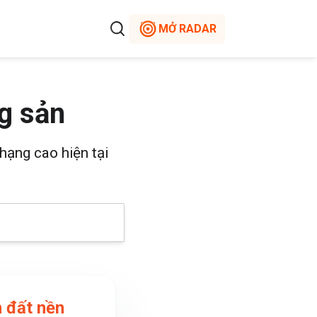
MỞ RADAR
g sản
hạng cao hiện tại
 đất nền