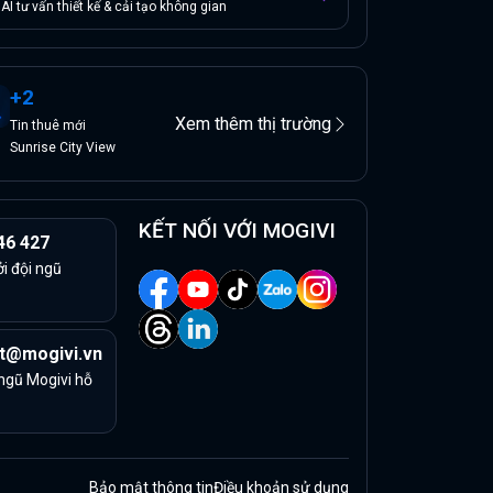
AI tư vấn thiết kế & cải tạo không gian
+
2
Xem thêm thị trường
Tin
thuê
mới
Sunrise City View
KẾT NỐI VỚI MOGIVI
46 427
ởi đội ngũ
t@mogivi.vn
 ngũ Mogivi hỗ
Bảo mật thông tin
Điều khoản sử dụng