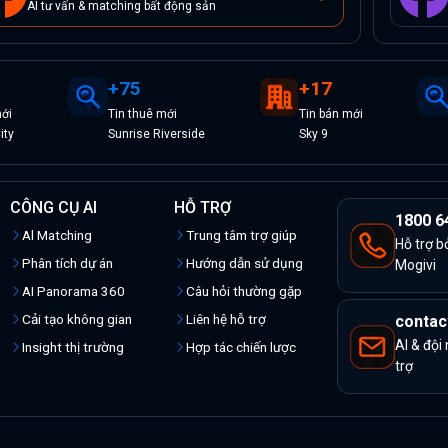
AI tư vấn & matching bất động sản
+
75
+
17
ới
Tin
thuê
mới
Tin
bán
mới
ity
Sunrise Riverside
Sky 9
CÔNG CỤ AI
HỖ TRỢ
1800 6
Al Matching
Trung tâm trợ giúp
Hỗ trợ b
Phân tích dự án
Hướng dẫn sử dụng
Mogivi
AI Panorama 360
Câu hỏi thường gặp
Cải tạo không gian
Liên hệ hỗ trợ
contac
AI & đội
Insight thị trường
Hợp tác chiến lược
trợ