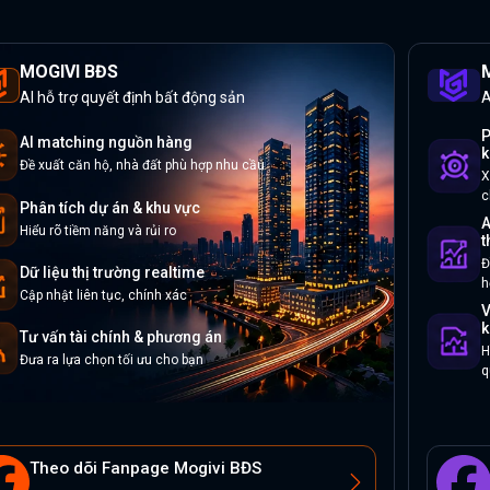
MOGIVI BĐS
M
AI hỗ trợ quyết định bất động sản
A
P
AI matching nguồn hàng
k
Đề xuất căn hộ, nhà đất phù hợp nhu cầu
X
c
Phân tích dự án & khu vực
A
Hiểu rõ tiềm năng và rủi ro
t
Đ
Dữ liệu thị trường realtime
h
Cập nhật liên tục, chính xác
V
k
Tư vấn tài chính & phương án
H
Đưa ra lựa chọn tối ưu cho bạn
q
Theo dõi Fanpage Mogivi BĐS