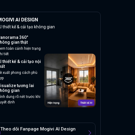
OGIVI AI DESIGN
I thiết kế & cải tạo không gian
anorama 360°
hông gian thật
em toàn cảnh hiện trạng
hi tiết
I thiết kế & cải tạo nội
hất
ề xuất phong cách phù
ợp
isualize tương lai
hông gian
ình dung rõ nét trước khi
uyết định
Theo dõi Fanpage Mogivi AI Design