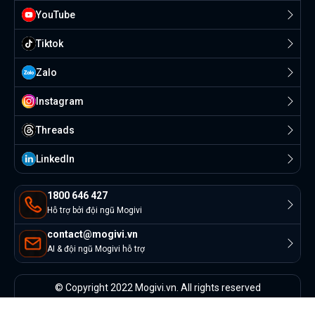
YouTube
Tiktok
Zalo
Instagram
Threads
Linkedln
1800 646 427
Hỗ trợ bởi đội ngũ Mogivi
contact@mogivi.vn
AI & đội ngũ Mogivi hỗ trợ
© Copyright 2022 Mogivi.vn. All rights reserved
Bảo mật thông tin
Điều khoản sử dụng