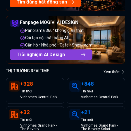
Tìm đúng bất động sản
Fanpage MOGIVI AI DESIGN
Panorama 360° không gian thật
Cải tạo nội thất bằng AI
Căn hộ • Nhà phố • Cafe • Showroom
Trải nghiệm AI Design
THỊ TRƯỜNG REALTIME
Xem thêm
+
328
+
848
Tin
mới
Tin
mới
Vinhomes Central Park
Vinhomes Central Park
+
32
+
21
Tin
mới
Tin
mới
Vinhomes Grand Park -
Vinhomes Grand Park -
The Beverly
The Beverly Solari