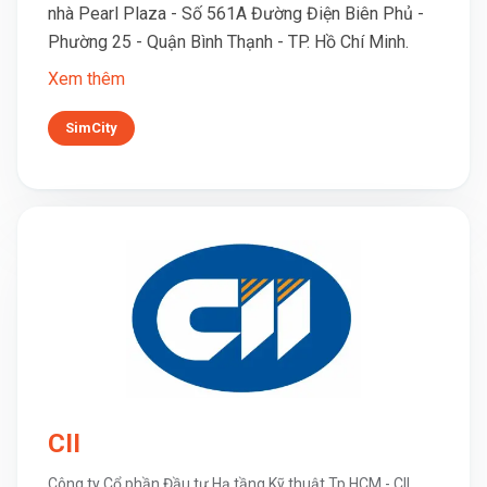
nhà Pearl Plaza - Số 561A Đường Điện Biên Phủ -
Phường 25 - Quận Bình Thạnh - TP. Hồ Chí Minh.
Xem thêm
SimCity
CII
Công ty Cổ phần Đầu tư Hạ tầng Kỹ thuật Tp.HCM - CII