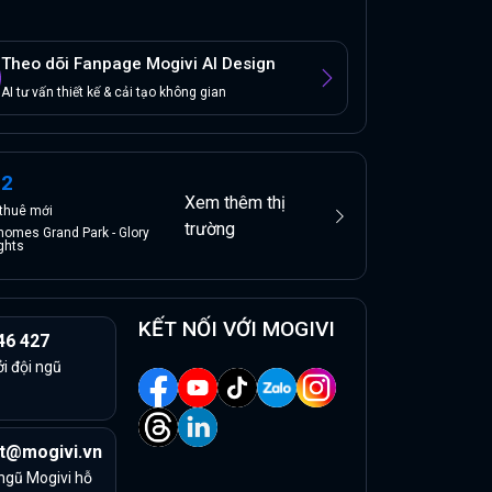
Theo dõi Fanpage Mogivi AI Design
AI tư vấn thiết kế & cải tạo không gian
12
Xem thêm thị
thuê
mới
trường
homes Grand Park - Glory
ghts
KẾT NỐI VỚI MOGIVI
46 427
ởi đội ngũ
t@mogivi.vn
 ngũ Mogivi hỗ