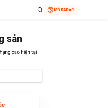
MỞ RADAR
g sản
hạng cao hiện tại
ác