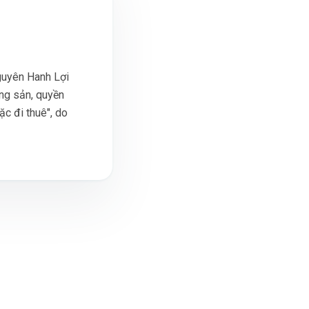
guyên Hanh Lợi
ộng sản, quyền
c đi thuê", do