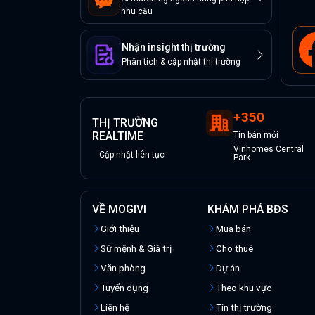
nhu cầu
Nhận insight thị trường
Phân tích & cập nhật thị trường
+
350
THỊ TRƯỜNG
REALTIME
Tin
bán
mới
Vinhomes Central
Cập nhật liên tục
Park
VỀ MOGIVI
KHÁM PHÁ BĐS
Giới thiệu
Mua bán
Sứ mệnh & Giá trị
Cho thuê
Văn phòng
Dự án
Tuyển dụng
Theo khu vực
Liên hệ
Tin thị trường