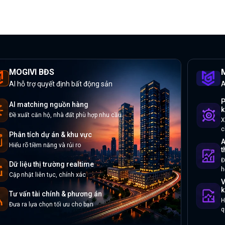
MOGIVI BĐS
M
AI hỗ trợ quyết định bất động sản
A
P
AI matching nguồn hàng
k
Đề xuất căn hộ, nhà đất phù hợp nhu cầu
X
c
Phân tích dự án & khu vực
A
Hiểu rõ tiềm năng và rủi ro
t
Đ
Dữ liệu thị trường realtime
h
Cập nhật liên tục, chính xác
V
k
Tư vấn tài chính & phương án
H
Đưa ra lựa chọn tối ưu cho bạn
q