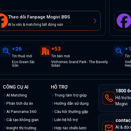
Theo dõi Fanpage Mogivi BĐS
AI tư vấn & matching bất động sản
+
26
+
53
+
Tin
thuê
mới
Tin
bán
mới
Tin
Eco Green Sài
Vinhomes Grand Park - The Beverly
Vin
Gòn
Solari
Hei
CÔNG CỤ AI
HỖ TRỢ
1800 6
Al Matching
Trung tâm trợ giúp
Hỗ trợ b
Phân tích dự án
Hướng dẫn sử dụng
Mogivi
AI Panorama 360
Câu hỏi thường gặp
Cải tạo không gian
Liên hệ hỗ trợ
contac
AI & đội
Insight thị trường
Hợp tác chiến lược