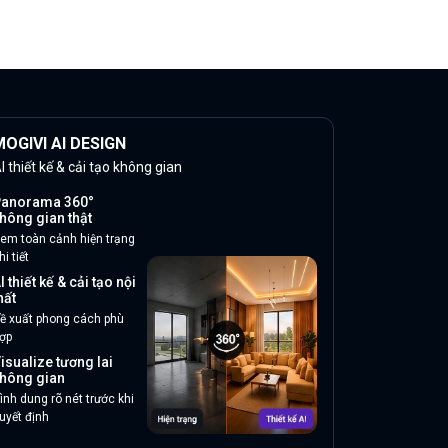
OGIVI AI DESIGN
I thiết kế & cải tạo không gian
anorama 360°
hông gian thật
em toàn cảnh hiện trạng
hi tiết
I thiết kế & cải tạo nội
hất
ề xuất phong cách phù
ợp
isualize tương lai
hông gian
ình dung rõ nét trước khi
uyết định