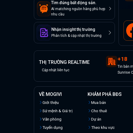
Tìm đúng bất động sản.
AI matching nguồn hàng phù hợp
nhu cầu
Nhận insight thị trường
Phân tích & cập nhật thị trường
+
18
THỊ TRƯỜNG REALTIME
Tin
bán
m
Cập nhật liên tục
Sunrise C
VỀ MOGIVI
KHÁM PHÁ BĐS
Giới thiệu
Mua bán
Sứ mệnh & Giá trị
Cho thuê
Văn phòng
Dự án
Tuyển dụng
Theo khu vực