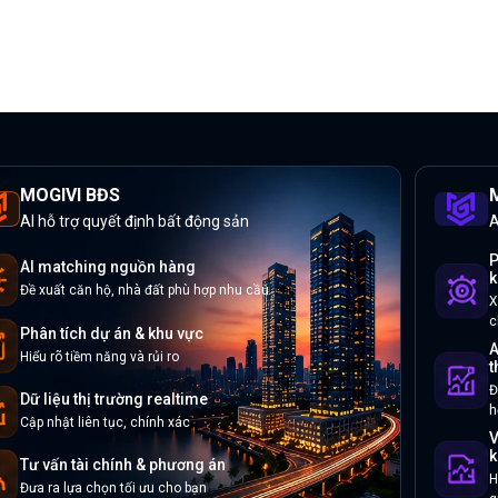
MOGIVI BĐS
M
AI hỗ trợ quyết định bất động sản
A
P
AI matching nguồn hàng
k
Đề xuất căn hộ, nhà đất phù hợp nhu cầu
X
c
Phân tích dự án & khu vực
A
Hiểu rõ tiềm năng và rủi ro
t
Đ
Dữ liệu thị trường realtime
h
Cập nhật liên tục, chính xác
V
k
Tư vấn tài chính & phương án
H
Đưa ra lựa chọn tối ưu cho bạn