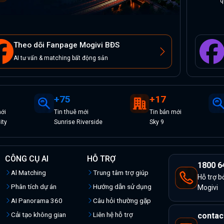
q
Theo dõi Fanpage Mogivi BĐS
AI tư vấn & matching bất động sản
+
75
+
17
ới
Tin
thuê
mới
Tin
bán
mới
ity
Sunrise Riverside
Sky 9
CÔNG CỤ AI
HỖ TRỢ
1800 6
Al Matching
Trung tâm trợ giúp
Hỗ trợ b
Phân tích dự án
Hướng dẫn sử dụng
Mogivi
AI Panorama 360
Câu hỏi thường gặp
Cải tạo không gian
Liên hệ hỗ trợ
contac