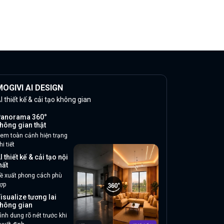
OGIVI AI DESIGN
I thiết kế & cải tạo không gian
anorama 360°
hông gian thật
em toàn cảnh hiện trạng
hi tiết
I thiết kế & cải tạo nội
hất
ề xuất phong cách phù
ợp
isualize tương lai
hông gian
ình dung rõ nét trước khi