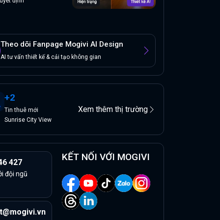
uyết định
Theo dõi Fanpage Mogivi AI Design
AI tư vấn thiết kế & cải tạo không gian
+
2
Xem thêm thị trường
Tin
thuê
mới
Sunrise City View
KẾT NỐI VỚI MOGIVI
46 427
ởi đội ngũ
t@mogivi.vn