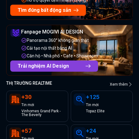
Tìm đúng bất động sản
Fanpage MOGIVI AI DESIGN
Panorama 360° không gian thật
Cải tạo nội thất bằng AI
Căn hộ • Nhà phố • Cafe • Showroom
Trải nghiệm AI Design
THỊ TRƯỜNG REALTIME
Xem thêm
+
30
+
125
Tin
mới
Tin
mới
Vinhomes Grand Park -
Topaz Elite
The Beverly
+
57
+
24
Tin
mới
Tin
mới