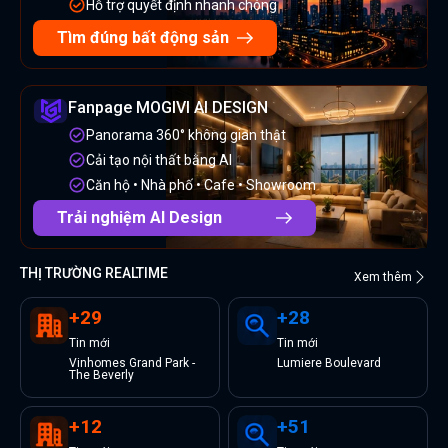
Hỗ trợ quyết định nhanh chóng
Tìm đúng bất động sản
Fanpage MOGIVI AI DESIGN
Panorama 360° không gian thật
Cải tạo nội thất bằng AI
Căn hộ • Nhà phố • Cafe • Showroom
Trải nghiệm AI Design
THỊ TRƯỜNG REALTIME
Xem thêm
+
29
+
28
Tin
mới
Tin
mới
Vinhomes Grand Park -
Lumiere Boulevard
The Beverly
+
12
+
51