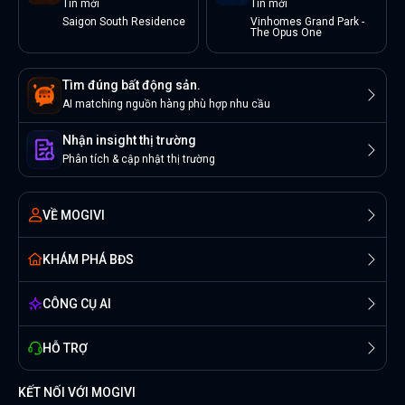
Tin
mới
Tin
mới
Saigon South Residence
Vinhomes Grand Park -
The Opus One
Tìm đúng bất động sản.
AI matching nguồn hàng phù hợp nhu cầu
Nhận insight thị trường
Phân tích & cập nhật thị trường
VỀ MOGIVI
KHÁM PHÁ BĐS
CÔNG CỤ AI
HỖ TRỢ
KẾT NỐI VỚI MOGIVI