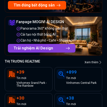
Tìm đúng bất động sản
Fanpage MOGIVI AI DESIGN
Panorama 360° không gian thật
Cải tạo nội thất bằng AI
Căn hộ • Nhà phố • Cafe • Showroom
Trải nghiệm AI Design
THỊ TRƯỜNG REALTIME
Xem thêm
+
39
+
899
Tin
mới
Tin
mới
Vinhomes Grand Park -
Vinhomes Central Park
The Rainbow
+
30
+
38
Tin
mới
Tin
mới