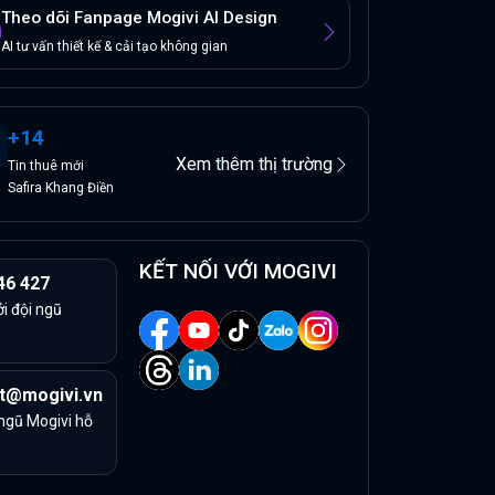
Theo dõi Fanpage Mogivi AI Design
AI tư vấn thiết kế & cải tạo không gian
+
14
Xem thêm thị trường
Tin
thuê
mới
Safira Khang Điền
KẾT NỐI VỚI MOGIVI
46 427
ởi đội ngũ
t@mogivi.vn
 ngũ Mogivi hỗ