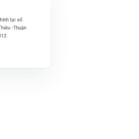
ính tại số
Thiêu -Thuận
013.