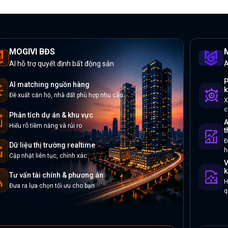
MOGIVI BĐS
M
AI hỗ trợ quyết định bất động sản
A
P
AI matching nguồn hàng
k
Đề xuất căn hộ, nhà đất phù hợp nhu cầu
X
c
Phân tích dự án & khu vực
A
Hiểu rõ tiềm năng và rủi ro
t
Đ
Dữ liệu thị trường realtime
h
Cập nhật liên tục, chính xác
V
k
Tư vấn tài chính & phương án
H
Đưa ra lựa chọn tối ưu cho bạn
q