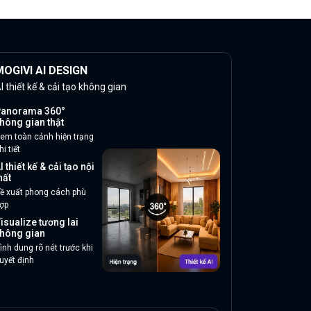
OGIVI AI DESIGN
I thiết kế & cải tạo không gian
anorama 360°
hông gian thật
em toàn cảnh hiện trạng
hi tiết
I thiết kế & cải tạo nội
hất
ề xuất phong cách phù
ợp
isualize tương lai
hông gian
ình dung rõ nét trước khi
uyết định