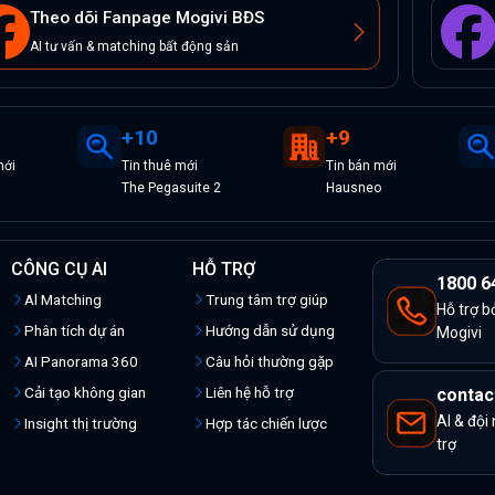
Theo dõi Fanpage Mogivi BĐS
AI tư vấn & matching bất động sản
+
10
+
9
ới
Tin
thuê
mới
Tin
bán
mới
The Pegasuite 2
Hausneo
CÔNG CỤ AI
HỖ TRỢ
1800 6
Al Matching
Trung tâm trợ giúp
Hỗ trợ b
Phân tích dự án
Hướng dẫn sử dụng
Mogivi
AI Panorama 360
Câu hỏi thường gặp
Cải tạo không gian
Liên hệ hỗ trợ
contac
AI & đội
Insight thị trường
Hợp tác chiến lược
trợ