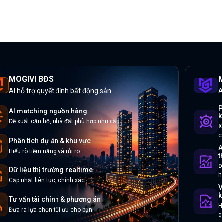
MOGIVI BĐS
M
AI hỗ trợ quyết định bất động sản
A
P
AI matching nguồn hàng
k
Đề xuất căn hộ, nhà đất phù hợp nhu cầu
X
c
Phân tích dự án & khu vực
A
Hiểu rõ tiềm năng và rủi ro
t
Đ
Dữ liệu thị trường realtime
h
Cập nhật liên tục, chính xác
V
k
Tư vấn tài chính & phương án
H
Đưa ra lựa chọn tối ưu cho bạn
q