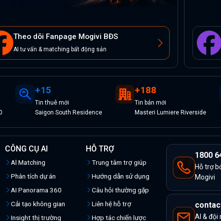
Theo dõi Fanpage Mogivi BĐS
AI tư vấn & matching bất động sản
+
15
+
188
Tin
thuê
mới
Tin
bán
mới
0
Saigon South Residence
Masteri Lumiere Riverside
CÔNG CỤ AI
HỖ TRỢ
1800 6
Al Matching
Trung tâm trợ giúp
Hỗ trợ b
Phân tích dự án
Hướng dẫn sử dụng
Mogivi
AI Panorama 360
Câu hỏi thường gặp
Cải tạo không gian
Liên hệ hỗ trợ
contac
AI & đội
Insight thị trường
Hợp tác chiến lược