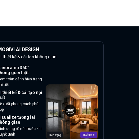
OGIVI AI DESIGN
I thiết kế & cải tạo không gian
anorama 360°
hông gian thật
em toàn cảnh hiện trạng
hi tiết
I thiết kế & cải tạo nội
hất
ề xuất phong cách phù
ợp
isualize tương lai
hông gian
ình dung rõ nét trước khi
uyết định