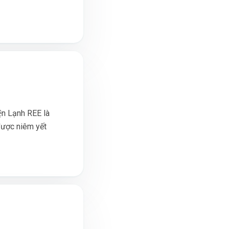
̣n Lạnh REE là
được niêm yết