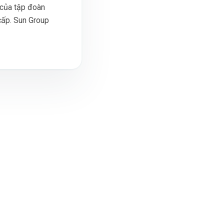
 của tập đoàn
cấp. Sun Group
OGIVI AI DESIGN
I thiết kế & cải tạo không gian
anorama 360°