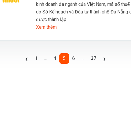
kinh doanh đa ngành của Việt Nam, mã số thuế
do Sở Kế hoạch và Đầu tư thành phố Đà Nẵng 
được thành lập ...
Xem thêm
Previous
Next
‹
›
1
...
4
5
6
...
37
(current)
MOGIVI BĐS
M
AI hỗ trợ quyết định bất động sản
A
P
AI matching nguồn hàng