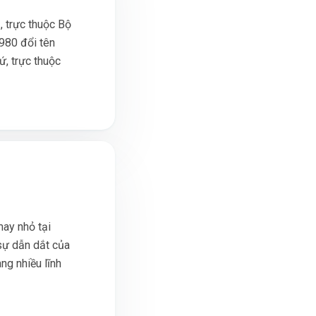
, trực thuộc Bộ
980 đổi tên
ứ, trực thuộc
may nhỏ tại
sự dẫn dắt của
ng nhiều lĩnh