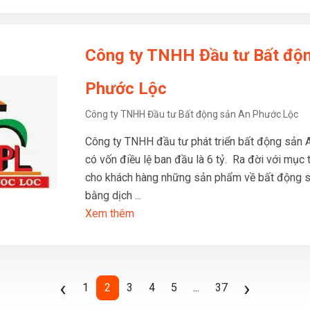
Công ty TNHH Đầu tư Bất độ
Phước Lộc
Công ty TNHH Đầu tư Bất động sản An Phước Lộc
Công ty TNHH đầu tư phát triển bất động sản
có vốn điều lệ ban đầu là 6 tỷ. Ra đời với mục 
cho khách hàng những sản phẩm về bất động s
bằng dịch ...
Xem thêm
Previous
Next
‹
›
1
2
3
4
5
...
37
(current)