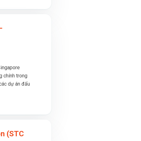
–
Singapore
 chính trong
 các dự án đấu
òn (STC