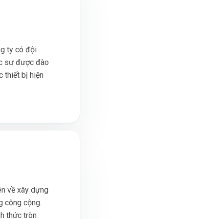
g ty có đội
rúc sư được đào
thiết bị hiện
ên về xây dựng
ng công cộng.
h thức tròn