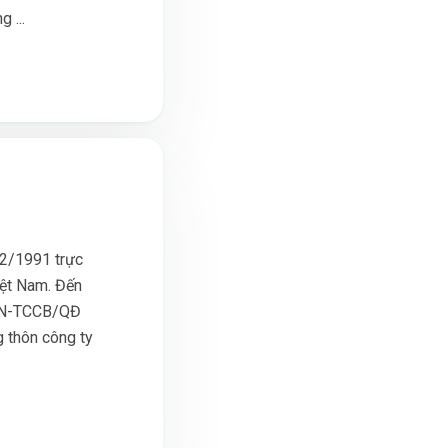
 ...
2/1991 trực
iệt Nam. Đến
BNN-TCCB/QĐ
g thôn công ty