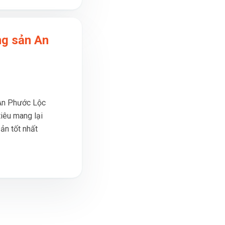
ng sản An
 An Phước Lộc
tiêu mang lại
ản tốt nhất