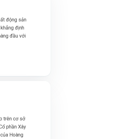
 bất động sản
 khẳng định
hàng đầu với
 trên cơ sở
 Cổ phần Xây
n của Hoàng