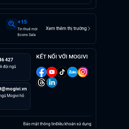
+
15
Xem thêm thị trường
Tin
thuê
mới
Bcons Sala
KẾT NỐI VỚI MOGIVI
46 427
ởi đội ngũ
t@mogivi.vn
 ngũ Mogivi hỗ
Bảo mật thông tin
Điều khoản sử dụng