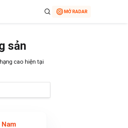
MỞ RADAR
g sản
hạng cao hiện tại
t Nam