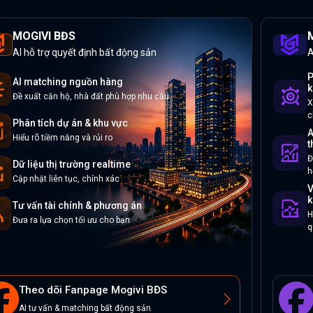
MOGIVI BĐS
M
AI hỗ trợ quyết định bất động sản
A
P
AI matching nguồn hàng
k
Đề xuất căn hộ, nhà đất phù hợp nhu cầu
X
c
Phân tích dự án & khu vực
A
Hiểu rõ tiềm năng và rủi ro
t
Đ
Dữ liệu thị trường realtime
h
Cập nhật liên tục, chính xác
V
k
Tư vấn tài chính & phương án
H
Đưa ra lựa chọn tối ưu cho bạn
q
Theo dõi Fanpage Mogivi BĐS
AI tư vấn & matching bất động sản