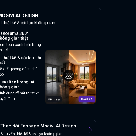
OGIVI AI DESIGN
I thiết kế & cải tạo không gian
anorama 360°
hông gian thật
em toàn cảnh hiện trạng
hi tiết
I thiết kế & cải tạo nội
hất
ề xuất phong cách phù
ợp
isualize tương lai
hông gian
ình dung rõ nét trước khi
uyết định
Theo dõi Fanpage Mogivi AI Design
AI tư vấn thiết kế & cải tạo không gian