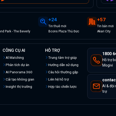
+
24
+
57
Tin
thuê
mới
Tin
bán
mới
d Park - The Beverly
Bcons Plaza Thủ Đức
Akari City
CÔNG CỤ AI
HỖ TRỢ
1800 6
Al Matching
Trung tâm trợ giúp
Hỗ trợ b
Phân tích dự án
Hướng dẫn sử dụng
Mogivi
AI Panorama 360
Câu hỏi thường gặp
Cải tạo không gian
Liên hệ hỗ trợ
contac
AI & đội
Insight thị trường
Hợp tác chiến lược
trợ