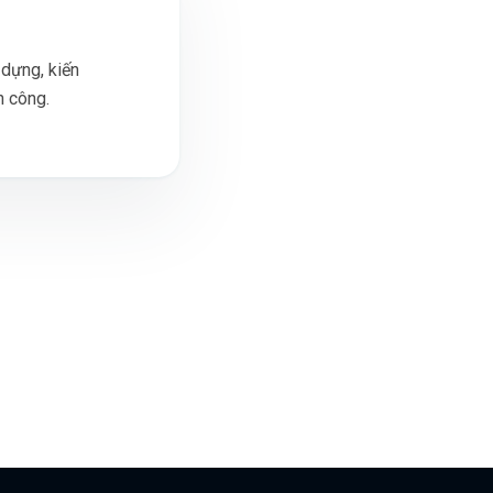
 dựng, kiến
h công.