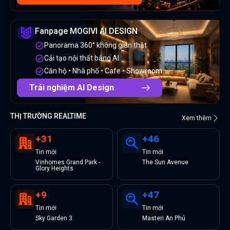
Fanpage MOGIVI AI DESIGN
Panorama 360° không gian thật
Cải tạo nội thất bằng AI
Căn hộ • Nhà phố • Cafe • Showroom
Trải nghiệm AI Design
THỊ TRƯỜNG REALTIME
Xem thêm
+
31
+
46
Tin
mới
Tin
mới
Vinhomes Grand Park -
The Sun Avenue
Glory Heights
+
9
+
47
Tin
mới
Tin
mới
Sky Garden 3
Masteri An Phú