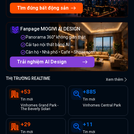
Tìm đúng bất động sản
Fanpage MOGIVI AI DESIGN
Panorama 360° không gian thật
Cải tạo nội thất bằng AI
Căn hộ • Nhà phố • Cafe • Showroom
Trải nghiệm AI Design
THỊ TRƯỜNG REALTIME
Xem thêm
+
53
+
885
Tin
mới
Tin
mới
Vinhomes Grand Park -
Vinhomes Central Park
The Beverly Solari
+
29
+
11
Tin
mới
Tin
mới