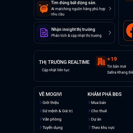
Tìm đúng bất động sản.
AI matching nguồn hàng phù hợp
nhu cầu
Nhận insight thị trường
Phân tích & cập nhật thị trường
+
19
THỊ TRƯỜNG REALTIME
Tin
bán
mới
Cập nhật liên tục
Safira Khang Đi
VỀ MOGIVI
KHÁM PHÁ BĐS
Giới thiệu
Mua bán
Sứ mệnh & Giá trị
Cho thuê
Văn phòng
Dự án
Tuyển dụng
Theo khu vực