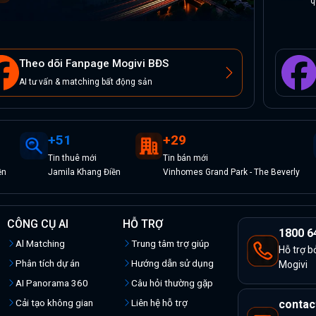
q
Theo dõi Fanpage Mogivi BĐS
AI tư vấn & matching bất động sản
+
51
+
29
Tin
thuê
mới
Tin
bán
mới
ền
Jamila Khang Điền
Vinhomes Grand Park - The Beverly
CÔNG CỤ AI
HỖ TRỢ
1800 6
Al Matching
Trung tâm trợ giúp
Hỗ trợ b
Phân tích dự án
Hướng dẫn sử dụng
Mogivi
AI Panorama 360
Câu hỏi thường gặp
Cải tạo không gian
Liên hệ hỗ trợ
contac