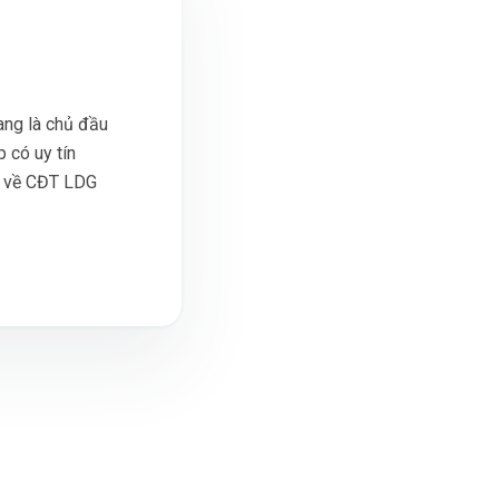
ang là chủ đầu
 có uy tín
á về CĐT LDG