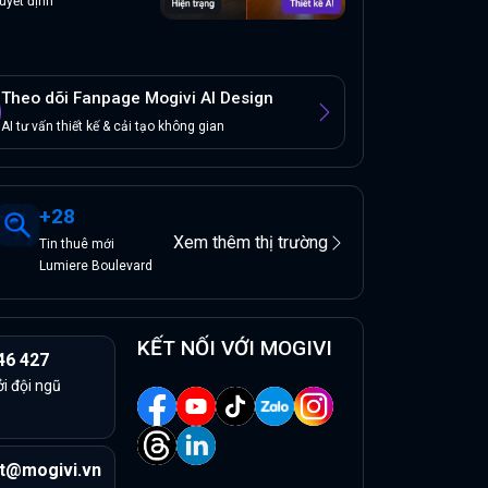
uyết định
Theo dõi Fanpage Mogivi AI Design
AI tư vấn thiết kế & cải tạo không gian
+
28
Xem thêm thị trường
Tin
thuê
mới
Lumiere Boulevard
KẾT NỐI VỚI MOGIVI
46 427
ởi đội ngũ
t@mogivi.vn