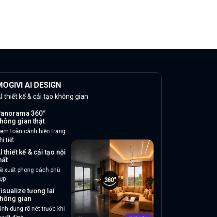
OGIVI AI DESIGN
I thiết kế & cải tạo không gian
anorama 360°
hông gian thật
em toàn cảnh hiện trạng
hi tiết
I thiết kế & cải tạo nội
hất
ề xuất phong cách phù
ợp
isualize tương lai
hông gian
ình dung rõ nét trước khi