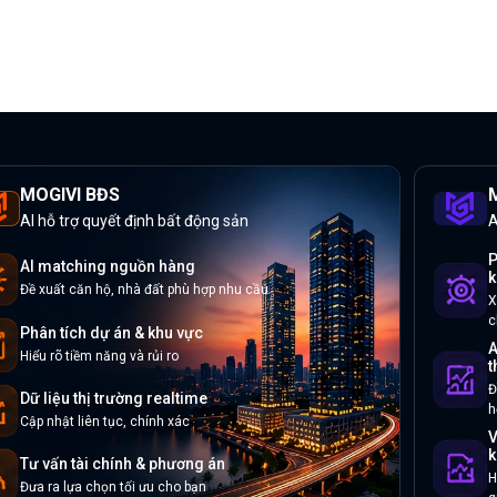
MOGIVI BĐS
M
AI hỗ trợ quyết định bất động sản
A
P
AI matching nguồn hàng
k
Đề xuất căn hộ, nhà đất phù hợp nhu cầu
X
c
Phân tích dự án & khu vực
A
Hiểu rõ tiềm năng và rủi ro
t
Đ
Dữ liệu thị trường realtime
h
Cập nhật liên tục, chính xác
V
k
Tư vấn tài chính & phương án
H
Đưa ra lựa chọn tối ưu cho bạn