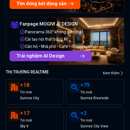
Tìm đúng bất động sản
Fanpage MOGIVI AI DESIGN
Panorama 360° không gian thật
Cải tạo nội thất bằng AI
Căn hộ • Nhà phố • Cafe • Showroom
Trải nghiệm AI Design
THỊ TRƯỜNG REALTIME
Xem thêm
+
18
+
75
Tin
mới
Tin
mới
Sunrise City
Sunrise Riverside
+
17
+
2
Tin
mới
Tin
mới
Sky 9
Sunrise City View