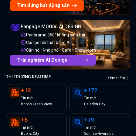
Tìm đúng bất động sản
Fanpage MOGIVI AI DESIGN
Panorama 360° không gian thật
Cải tạo nội thất bằng AI
Căn hộ • Nhà phố • Cafe • Showroom
Trải nghiệm AI Design
THỊ TRƯỜNG REALTIME
Xem thêm
+
13
+
172
Tin
mới
Tin
mới
Bcons Green View
Celadon City
+
6
+
79
Tin
mới
Tin
mới
Bcons City
Sunrise Riverside