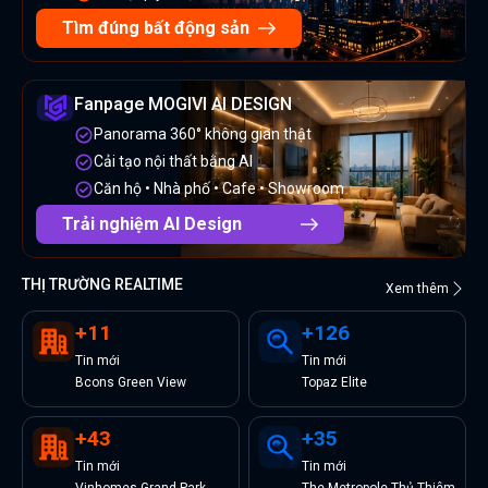
Tìm đúng bất động sản
Fanpage MOGIVI AI DESIGN
Panorama 360° không gian thật
Cải tạo nội thất bằng AI
Căn hộ • Nhà phố • Cafe • Showroom
Trải nghiệm AI Design
THỊ TRƯỜNG REALTIME
Xem thêm
+
11
+
126
Tin
mới
Tin
mới
Bcons Green View
Topaz Elite
+
43
+
35
Tin
mới
Tin
mới