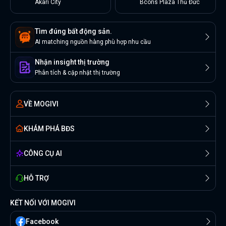
Akari City
Bcons Plaza Thủ Đức
Tìm đúng bất động sản.
AI matching nguồn hàng phù hợp nhu cầu
Nhận insight thị trường
Phân tích & cập nhật thị trường
VỀ MOGIVI
KHÁM PHÁ BĐS
CÔNG CỤ AI
HỖ TRỢ
KẾT NỐI VỚI MOGIVI
Facebook