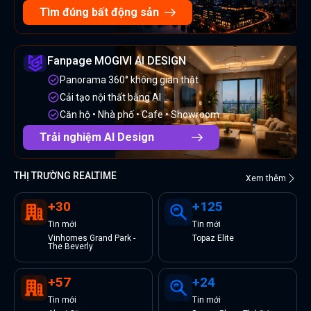
Tìm đúng bất động sản
Fanpage MOGIVI AI DESIGN
Panorama 360° không gian thật
Cải tạo nội thất bằng AI
Căn hộ • Nhà phố • Cafe • Showroom
Trải nghiệm AI Design
THỊ TRƯỜNG REALTIME
Xem thêm
+
30
+
125
Tin
mới
Tin
mới
Vinhomes Grand Park -
Topaz Elite
The Beverly
+
57
+
24
Tin
mới
Tin
mới